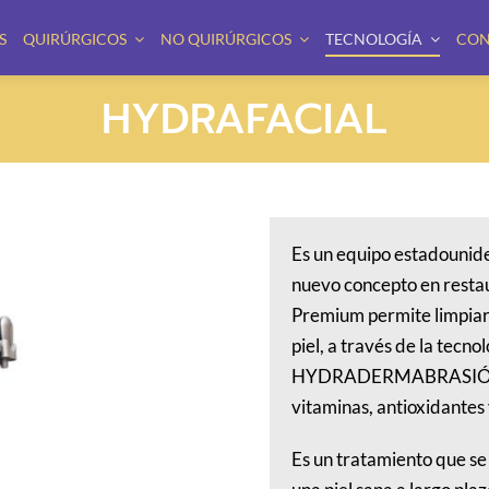
S
QUIRÚRGICOS
NO QUIRÚRGICOS
TECNOLOGÍA
CON
HYDRAFACIAL
Es un equipo estadounid
nuevo concepto en resta
Premium permite limpiar 
piel, a través de la tecn
HYDRADERMABRASIÓN tu p
vitaminas, antioxidantes 
Es un tratamiento que se